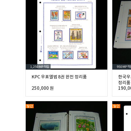
1,250 MP
적립
950 MP
적
KPC 우표앨범 8권 완전 정리품
한국우
정리품
250,000 원
190,0