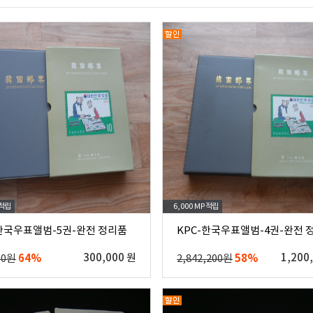
적립
6,000 MP
적립
-한국우표앨범-5권-완전 정리품
KPC-한국우표앨범-4권-완전 
64%
300,000 원
58%
1,200
00원
2,842,200원