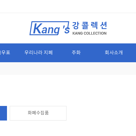
국우표
우리나라 지폐
주화
회사소개
화폐수집품