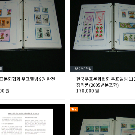
립
850 MP
적립
표문화협회 우표앨범 9권 완전
한국우표문화협회 우표앨범 11
정리품(2005년분포함)
00 원
170,000 원