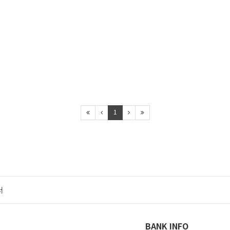
1
터
BANK INFO