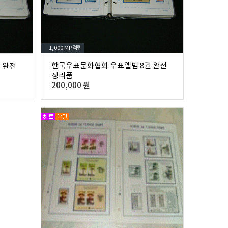
1,000 MP
적립
한국우표문화협회 우표앨범 8권 완전
 완전
정리품
200,000 원