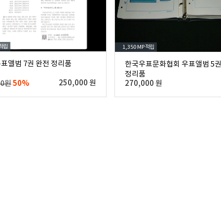
적립
1,350 MP
적립
우표앨범 7권 완전 정리품
한국우표문화협회 우표앨범 5권
정리품
50%
250,000 원
00원
270,000 원