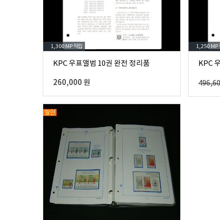
1,300 MP
적립
1,250 MP
KPC 우표앨범 10권 완전 정리품
KPC 
260,000 원
496,6