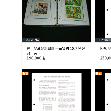
950 MP
적립
1,250 MP
한국우표문화협회 우표앨범 10권 완전
KPC 
정리품
190,000 원
250,0