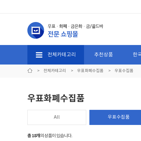
전체카테고리
추천상품
한
>
전체카테고리
>
우표화폐수집품
>
우표수집품
우표화폐수집품
All
우표수집품
총 18개
의 상품이 있습니다.