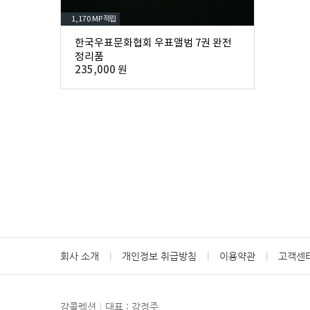
1,170 MP
적립
한국우표문화협회 우표앨범 7권 완전
정리품
235,000 원
회사 소개
개인정보 취급방침
이용약관
고객센
강콜렉션
대표 : 강정주