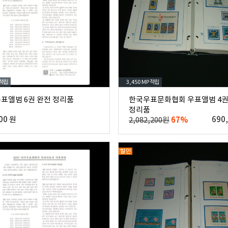
적립
3,450 MP
적립
우표앨범 6권 완전 정리품
한국우표문화협회 우표앨범 4권
정리품
00 원
67%
690
2,082,200원