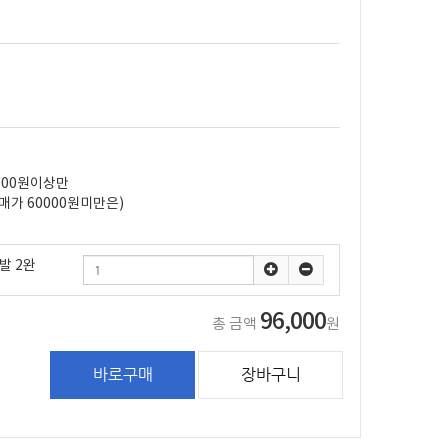
000원이상만
매가 60000원미만은)
발 2완
96,000
총 금액
원