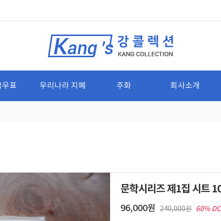
국우표
우리나라 지폐
주화
회사소개
문학시리즈 제1집 시트 10
96,000원
240,000원
60% DC