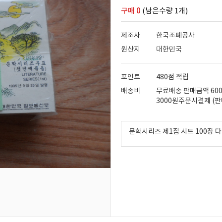
구매 0
(남은수량 1개)
제조사
한국조폐공사
원산지
대한민국
포인트
480점 적립
배송비
무료배송 판매금액 60
3000원주문시결제 (판
문학시리즈 제1집 시트 100장 다