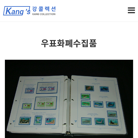
우표화폐수집품